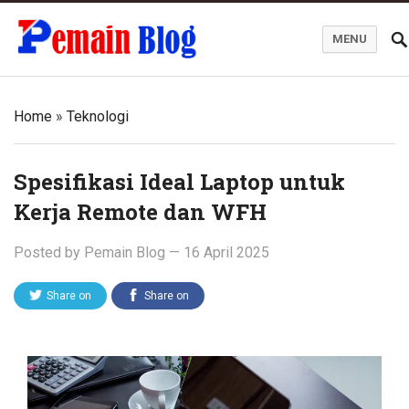
MENU
Pemain Blog
Home
»
Teknologi
Spesifikasi Ideal Laptop untuk
Kerja Remote dan WFH
Posted by
Pemain Blog
—
16 April 2025
Share on
Share on
Twitter
Facebook