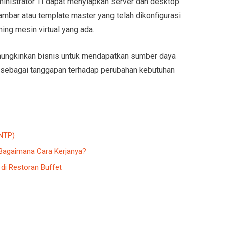
dministrator TI dapat menyiapkan server dan desktop
gambar atau template master yang telah dikonfigurasi
ng mesin virtual yang ada.
emungkinkan bisnis untuk mendapatkan sumber daya
 sebagai tanggapan terhadap perubahan kebutuhan
(NTP)
n Bagaimana Cara Kerjanya?
i Restoran Buffet