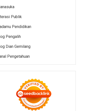
anasuka
iterasi Publik
adamu Pendidikan
log Pengalih
log Dian Gemilang
anal Pengetahuan