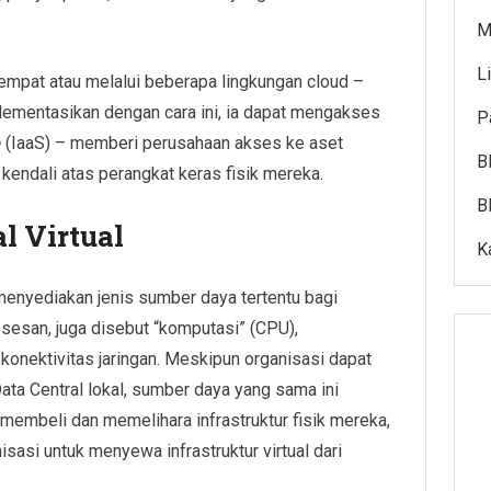
M
L
 tempat atau melalui beberapa lingkungan cloud –
implementasikan dengan cara ini, ia dapat mengakses
P
e
(IaaS) – memberi perusahaan akses ke aset
B
endali atas perangkat keras fisik mereka.
B
l Virtual
K
 menyediakan jenis sumber daya tertentu bagi
sesan, juga disebut “komputasi” (CPU),
konektivitas jaringan. Meskipun organisasi dapat
ta Central lokal, sumber daya yang sama ini
h membeli dan memelihara infrastruktur fisik mereka,
sasi untuk menyewa infrastruktur virtual dari