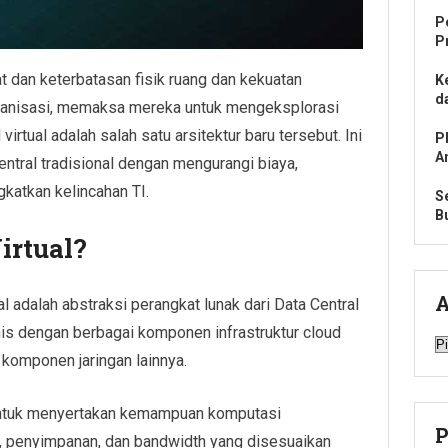
P
P
 dan keterbatasan fisik ruang dan kekuatan
K
d
ganisasi, memaksa mereka untuk mengeksplorasi
 virtual adalah salah satu arsitektur baru tersebut. Ini
P
A
ntral tradisional dengan mengurangi biaya,
katkan kelincahan TI.
S
B
irtual?
A
ual adalah abstraksi perangkat lunak dari Data Central
is dengan berbagai komponen infrastruktur cloud
A
 komponen jaringan lainnya.
n untuk menyertakan kemampuan komputasi
P
 penyimpanan, dan bandwidth yang disesuaikan