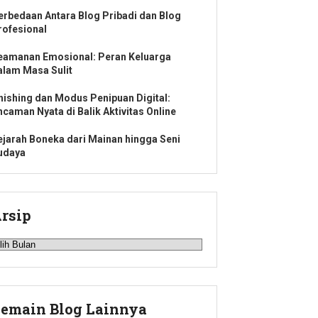
erbedaan Antara Blog Pribadi dan Blog
rofesional
eamanan Emosional: Peran Keluarga
alam Masa Sulit
hishing dan Modus Penipuan Digital:
ncaman Nyata di Balik Aktivitas Online
ejarah Boneka dari Mainan hingga Seni
udaya
rsip
rsip
emain Blog Lainnya