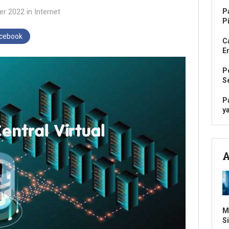
er 2022
in
Internet
P
P
acebook
C
Er
P
S
P
ya
A
M
S