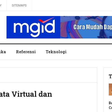
Y
SITEMAPS
uka
Referensi
Teknologi
T
ata Virtual dan
B
C