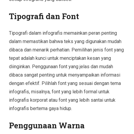
Tipografi dan Font
Tipografi dalam infografis memainkan peran penting
dalam memastikan bahwa teks yang digunakan mudah
dibaca dan menarik perhatian. Pemilihan jenis font yang
tepat adalah kunci untuk menciptakan kesan yang
diinginkan. Penggunaan font yang jelas dan mudah
dibaca sangat penting untuk menyampaikan informasi
dengan efektif. Pilihlah font yang sesuai dengan tema
infografis, misalnya, font yang lebih formal untuk
infografis korporat atau font yang lebih santai untuk
infografis bertema gaya hidup.
Penggunaan Warna