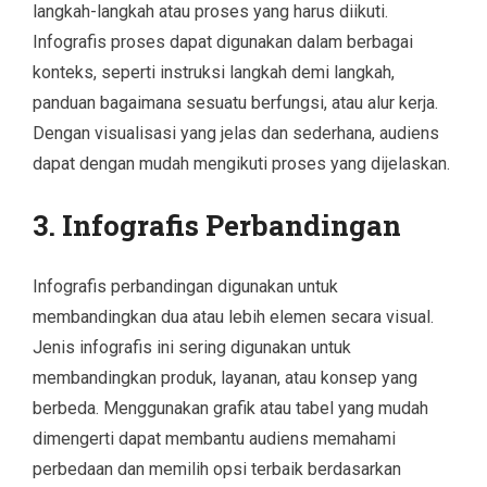
langkah-langkah atau proses yang harus diikuti.
Infografis proses dapat digunakan dalam berbagai
konteks, seperti instruksi langkah demi langkah,
panduan bagaimana sesuatu berfungsi, atau alur kerja.
Dengan visualisasi yang jelas dan sederhana, audiens
dapat dengan mudah mengikuti proses yang dijelaskan.
3. Infografis Perbandingan
Infografis perbandingan digunakan untuk
membandingkan dua atau lebih elemen secara visual.
Jenis infografis ini sering digunakan untuk
membandingkan produk, layanan, atau konsep yang
berbeda. Menggunakan grafik atau tabel yang mudah
dimengerti dapat membantu audiens memahami
perbedaan dan memilih opsi terbaik berdasarkan