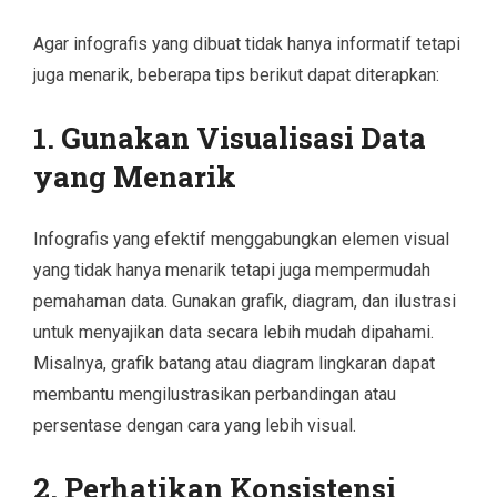
Agar infografis yang dibuat tidak hanya informatif tetapi
juga menarik, beberapa tips berikut dapat diterapkan:
1. Gunakan Visualisasi Data
yang Menarik
Infografis yang efektif menggabungkan elemen visual
yang tidak hanya menarik tetapi juga mempermudah
pemahaman data. Gunakan grafik, diagram, dan ilustrasi
untuk menyajikan data secara lebih mudah dipahami.
Misalnya, grafik batang atau diagram lingkaran dapat
membantu mengilustrasikan perbandingan atau
persentase dengan cara yang lebih visual.
2. Perhatikan Konsistensi