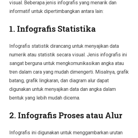
visual. Beberapa jenis infografis yang menarik dan
informatif untuk dipertimbangkan antara lain:
1. Infografis Statistika
Infografis statistik dirancang untuk menyajikan data
numerik atau statistik secara visual. Jenis infografis ini
sangat berguna untuk mengkomunikasikan angka atau
tren dalam cara yang mudah dimengerti. Misalnya, grafik
batang, grafik lingkaran, dan diagram alur dapat
digunakan untuk menyajikan data dan angka dalam
bentuk yang lebih mudah dicerna.
2. Infografis Proses atau Alur
Infografis ini digunakan untuk menggambarkan urutan