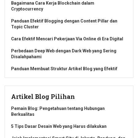
Bagaimana Cara Kerja Blockchain dalam
Cryptocurrency
Panduan Efektif Blogging dengan Content Pillar dan
Topic Cluster
Cara Efektif Mencari Pekerjaan Via Online di Era Digital
Perbedaan Deep Web dengan Dark Web yang Sering
Disalahpahami
Panduan Membuat Struktur Artikel Blog yang Efektif
Artikel Blog Pilihan
Pemain Blog: Pengetahuan tentang Hubungan
Berkualitas
5 Tips Dasar Desain Web yang Harus dilakukan