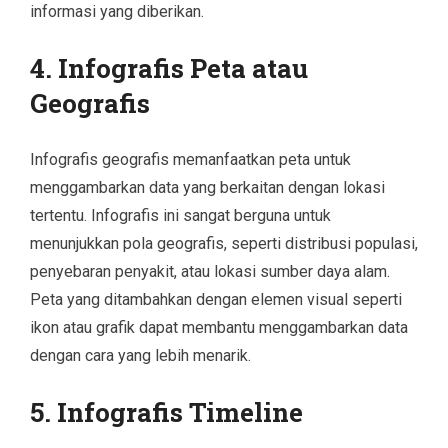
informasi yang diberikan.
4. Infografis Peta atau
Geografis
Infografis geografis memanfaatkan peta untuk
menggambarkan data yang berkaitan dengan lokasi
tertentu. Infografis ini sangat berguna untuk
menunjukkan pola geografis, seperti distribusi populasi,
penyebaran penyakit, atau lokasi sumber daya alam.
Peta yang ditambahkan dengan elemen visual seperti
ikon atau grafik dapat membantu menggambarkan data
dengan cara yang lebih menarik.
5. Infografis Timeline