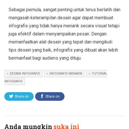
Sebagai pemula, sangat penting untuk terus berlatih dan
mengasah keterampilan desain agar dapat membuat
infografis yang tidak hanya menarik secara visual tetapi
juga efektif dalam menyampaikan pesan. Dengan
memanfaatkan alat desain yang tepat dan mengikuti
tips desain yang baik, infografis yang dibuat akan lebih
bermanfaat bagi audiens yang dituju.
DESAIN INFOGRAFIS
INFOGRAFIS MENARIK
TUTORIAL
INFOGRAFIS
Share on
Share on
Twitter
Facebook
Anda mungkin
suka ini