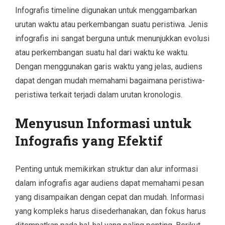
Infografis timeline digunakan untuk menggambarkan
urutan waktu atau perkembangan suatu peristiwa. Jenis
infografis ini sangat berguna untuk menunjukkan evolusi
atau perkembangan suatu hal dari waktu ke waktu.
Dengan menggunakan garis waktu yang jelas, audiens
dapat dengan mudah memahami bagaimana peristiwa-
peristiwa terkait terjadi dalam urutan kronologis.
Menyusun Informasi untuk
Infografis yang Efektif
Penting untuk memikirkan struktur dan alur informasi
dalam infografis agar audiens dapat memahami pesan
yang disampaikan dengan cepat dan mudah. Informasi
yang kompleks harus disederhanakan, dan fokus harus