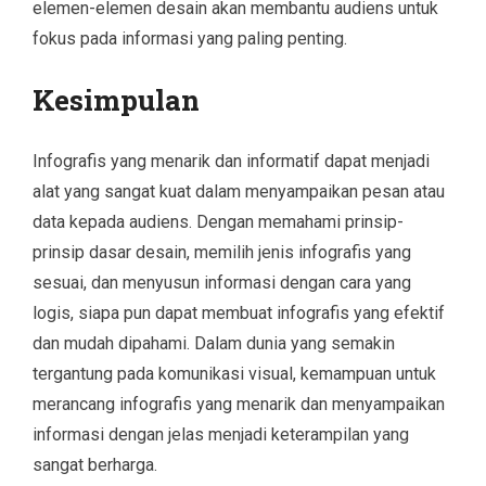
elemen-elemen desain akan membantu audiens untuk
fokus pada informasi yang paling penting.
Kesimpulan
Infografis yang menarik dan informatif dapat menjadi
alat yang sangat kuat dalam menyampaikan pesan atau
data kepada audiens. Dengan memahami prinsip-
prinsip dasar desain, memilih jenis infografis yang
sesuai, dan menyusun informasi dengan cara yang
logis, siapa pun dapat membuat infografis yang efektif
dan mudah dipahami. Dalam dunia yang semakin
tergantung pada komunikasi visual, kemampuan untuk
merancang infografis yang menarik dan menyampaikan
informasi dengan jelas menjadi keterampilan yang
sangat berharga.