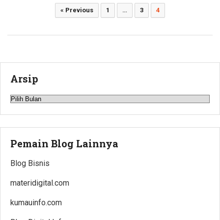
Paginasi
« Previous
1
…
3
4
pos
Arsip
Arsip
Pemain Blog Lainnya
Blog Bisnis
materidigital.com
kumauinfo.com