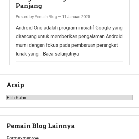
Panjang
Posted by
Pemain Blog
—
11 Januari 2025
Android One adalah program inisiatif Google yang
dirancang untuk memberikan pengalaman Android
murni dengan fokus pada pembaruan perangkat
lunak yang…
Baca selanjutnya
Arsip
Arsip
Pemain Blog Lainnya
Formaxmanroe