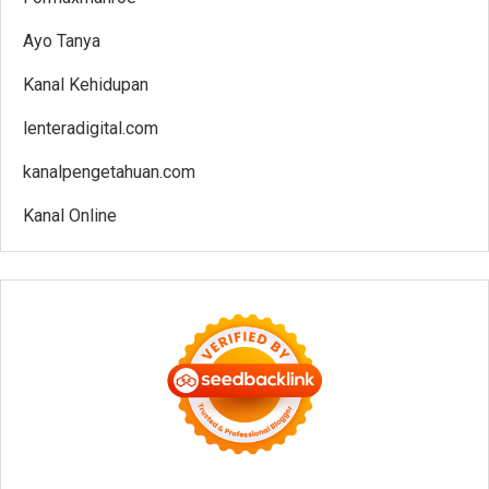
Ayo Tanya
Kanal Kehidupan
lenteradigital.com
kanalpengetahuan.com
Kanal Online