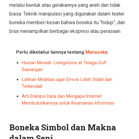
melalui bentuk atau gerakannya yang aneh dan tidak
biasa. Teknik manipulasi yang digunakan dalam teater
boneka memberi kesan bahwa boneka itu “hidup”, dan
bisa menampilkan berbagai ekspresi atau perasaan.
Perlu diketahui lainnya tentang
Manasuka
:
Hunian Mewah: Livingstone at Telaga Golf
Sawangan
Latihan Meditasi agar Emosi Lebih Stabil dan
Terkendali
Arti Enkripsi Data dan Mengapa Internet
Membutuhkannya untuk Keamanan Informasi
Boneka Simbol dan Makna
dalam Seni