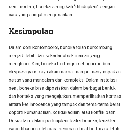
seni modern, boneka sering kali “dihidupkan” dengan
cara yang sangat mengesankan.
Kesimpulan
Dalam seni kontemporer, boneka telah berkembang
menjadi lebih dari sekadar objek mainan yang
menghibur. Kini, boneka berfungsi sebagai medium
ekspresi yang kaya akan makna, mampu menyampaikan
pesan yang mendalam dan kompleks. Dalam instalasi
seni, boneka bisa diposisikan dalam berbagai bentuk
dan konteks yang mengejutkan, memperlihatkan kontras
antara ket innocence yang tampak dan tema-tema berat
seperti kemanusiaan, ketidakadilan, atau konflik batin.
Di sisi lain, dalam pertunjukan teater boneka, karakter
yang dibangun oleh para seniman dapat berbicara lebih