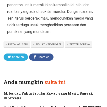
penonton untuk memikirkan kembali nilai-nilai dan
realitas yang ada di sekitar mereka. Dengan cara ini,
seni terus bergerak maju, menggunakan media yang
tidak terduga untuk menghadirkan perasaan dan
pemikiran yang mendalam.
INSTALASI SENI
SENI KONTEMPORER
TEATER BONEKA
Share on
Share on
Twitter
Facebook
Anda mungkin
suka ini
Mitos dan Fakta Seputar Rayap yang Masih Banyak
Dipercaya