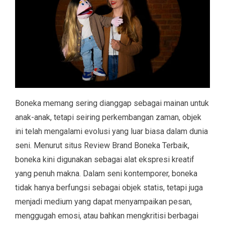
Boneka memang sering dianggap sebagai mainan untuk
anak-anak, tetapi seiring perkembangan zaman, objek
ini telah mengalami evolusi yang luar biasa dalam dunia
seni. Menurut situs Review Brand Boneka Terbaik,
boneka kini digunakan sebagai alat ekspresi kreatif
yang penuh makna. Dalam seni kontemporer, boneka
tidak hanya berfungsi sebagai objek statis, tetapi juga
menjadi medium yang dapat menyampaikan pesan,
menggugah emosi, atau bahkan mengkritisi berbagai