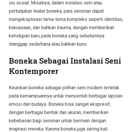
isu sosial. Misalnya, dalam instalasi seni atau
pertunjukan teater boneka, para seniman dapat
mengeksplorasi tema-tema kompleks seperti identitas,
kekuasaan, dan bahkan trauma, dengan memberikan
kehidupan baru pada boneka yang sebelumnya
dianggap sederhana atau bahkan kuno.
Boneka Sebagai Instalasi Seni
Kontemporer
Keunikan boneka sebagai pilihan seni modern terletak
pada kemampuannya untuk menyentuh berbagai lapisan
emosi dan budaya. Boneka bisa sangat ekspresif,
dengan berbagai bentuk dan ukuran, memberikan
kebebasan bagi seniman untuk bermain dengan
imajinasi mereka. Karena boneka juga sering kali