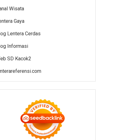
anal Wisata
entera Gaya
log Lentera Cerdas
log Informasi
eb SD Kacok2
enterareferensi.com