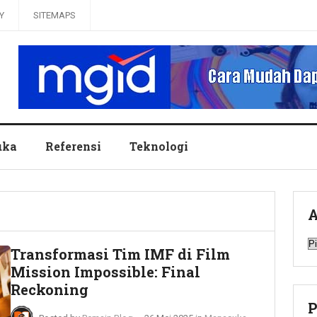
Y
SITEMAPS
uka
Referensi
Teknologi
A
A
Transformasi Tim IMF di Film
Mission Impossible: Final
Reckoning
P