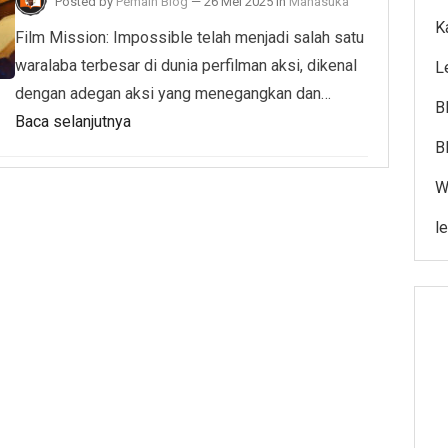
Posted by
Pemain Blog
—
26 Mei 2025
in
Manasuka
K
Film Mission: Impossible telah menjadi salah satu
waralaba terbesar di dunia perfilman aksi, dikenal
L
dengan adegan aksi yang menegangkan dan…
B
Baca selanjutnya
B
W
l