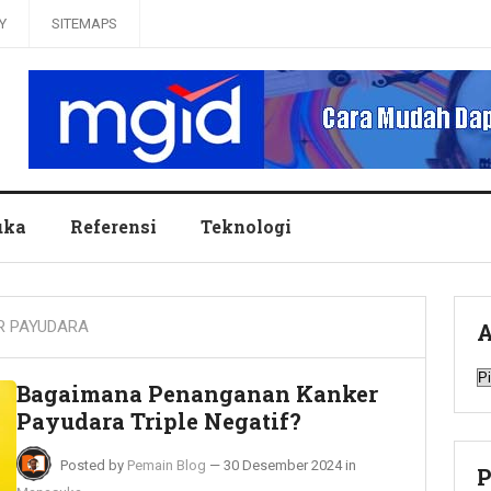
Y
SITEMAPS
uka
Referensi
Teknologi
R PAYUDARA
A
A
Bagaimana Penanganan Kanker
Payudara Triple Negatif?
Posted by
Pemain Blog
—
30 Desember 2024
in
P