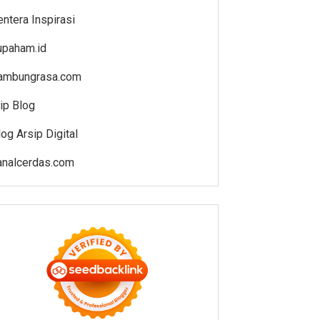
entera Inspirasi
upaham.id
ambungrasa.com
jip Blog
log Arsip Digital
analcerdas.com