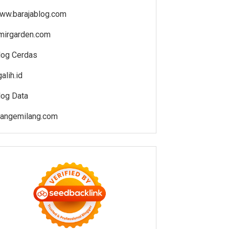
ww.barajablog.com
mirgarden.com
log Cerdas
alih.id
log Data
iangemilang.com