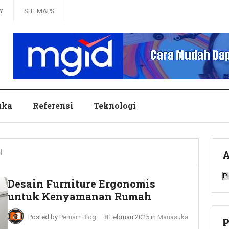
Y
SITEMAPS
uka
Referensi
Teknologi
H
A
A
Desain Furniture Ergonomis
untuk Kenyamanan Rumah
Posted by
Pemain Blog
—
8 Februari 2025
in
Manasuka
P