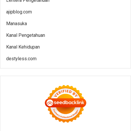
Lentera Pengetahuan
ajipblog.com
Manasuka
Kanal Pengetahuan
Kanal Kehidupan
destyless.com