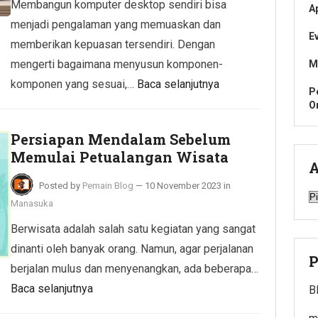
Membangun komputer desktop sendiri bisa
A
menjadi pengalaman yang memuaskan dan
E
memberikan kepuasan tersendiri. Dengan
mengerti bagaimana menyusun komponen-
M
komponen yang sesuai,…
Baca selanjutnya
P
O
Persiapan Mendalam Sebelum
Memulai Petualangan Wisata
A
Posted by
Pemain Blog
—
10 November 2023
in
A
Manasuka
Berwisata adalah salah satu kegiatan yang sangat
dinanti oleh banyak orang. Namun, agar perjalanan
P
berjalan mulus dan menyenangkan, ada beberapa…
Baca selanjutnya
B