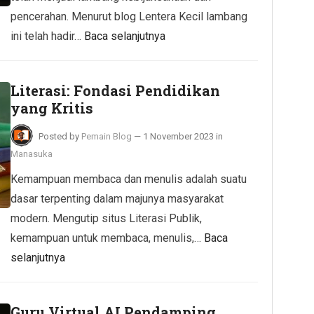
pencerahan. Menurut blog Lentera Kecil lambang
ini telah hadir…
Baca selanjutnya
Literasi: Fondasi Pendidikan
yang Kritis
Posted by
Pemain Blog
—
1 November 2023
in
Manasuka
Kemampuan membaca dan menulis adalah suatu
dasar terpenting dalam majunya masyarakat
modern. Mengutip situs Literasi Publik,
kemampuan untuk membaca, menulis,…
Baca
selanjutnya
Guru Virtual AI Pendamping