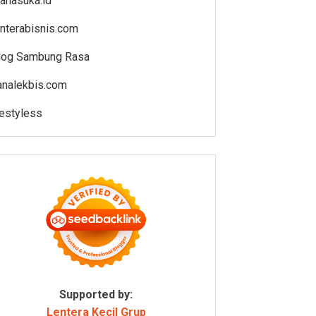
anasuka.id
enterabisnis.com
log Sambung Rasa
analekbis.com
estyless
Supported by:
Lentera Kecil Grup