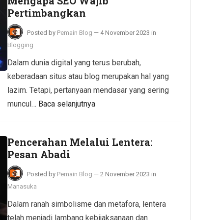
Mengapa SEO Wajib
Pertimbangkan
Posted by
Pemain Blog
—
4 November 2023
in
Blogging
Dalam dunia digital yang terus berubah,
keberadaan situs atau blog merupakan hal yang
lazim. Tetapi, pertanyaan mendasar yang sering
muncul…
Baca selanjutnya
Pencerahan Melalui Lentera:
Pesan Abadi
Posted by
Pemain Blog
—
2 November 2023
in
Manasuka
Dalam ranah simbolisme dan metafora, lentera
telah menjadi lambang kebijaksanaan dan