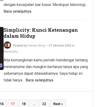
dengan kecepatan luar biasa. Meskipun teknologi…
Baca selanjutnya
Simplicity: Kunci Ketenangan
dalam Hidup
Posted by
Pemain Blog
—
27 Oktober 2023
in
Manasuka
Ada kemungkinan kamu pernah mendengar tentang
minimalisme dan mungkin bertanya-tanya apa yang
sebenarnya dapat ditawarkannya. Gaya hidup ini
tidak hanya…
Baca selanjutnya
16
17
18
…
22
Next »