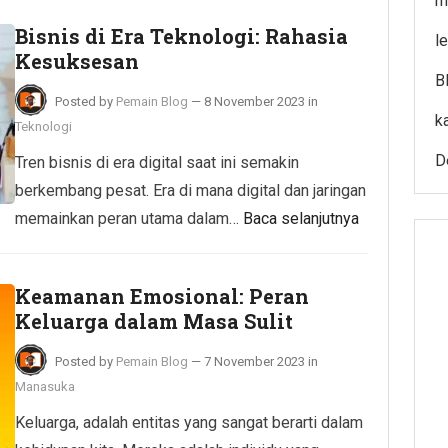
m
Bisnis di Era Teknologi: Rahasia
l
Kesuksesan
B
Posted by
Pemain Blog
—
8 November 2023
in
k
Teknologi
D
Tren bisnis di era digital saat ini semakin
berkembang pesat. Era di mana digital dan jaringan
memainkan peran utama dalam…
Baca selanjutnya
Keamanan Emosional: Peran
Keluarga dalam Masa Sulit
Posted by
Pemain Blog
—
7 November 2023
in
Manasuka
Keluarga, adalah entitas yang sangat berarti dalam