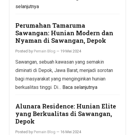
selanjutnya
Perumahan Tamaruma
Sawangan: Hunian Modern dan
Nyaman di Sawangan, Depok
Posted by
Pemain Blog
—
19 Mei 2024
Sawangan, sebuah kawasan yang semakin
diminati di Depok, Jawa Barat, menjadi sorotan
bagi masyarakat yang menginginkan hunian
berkualitas tinggi. Di…
Baca selanjutnya
Alunara Residence: Hunian Elite
yang Berkualitas di Sawangan,
Depok
Posted by
Pemain Blog
—
16 Mei 2024