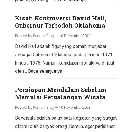
Kisah Kontroversi David Hall,
Gubernur Terbodoh Oklahoma
Posted by
Pemain Blog
—
10 Desember 2023
David Hall adalah figur yang pernah menjabat
sebagai Gubernur Oklahoma pada periode 1971
hingga 1975. Namun, kehidupan politiknya diliputi
oleh…
Baca selanjutnya
Persiapan Mendalam Sebelum
Memulai Petualangan Wisata
Posted by
Pemain Blog
—
10 November 2023
Berwisata adalah salah satu kegiatan yang sangat
dinanti oleh banyak orang. Namun, agar perjalanan