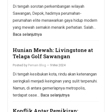
Di tengah sorotan perkembangan wilayah
Sawangan, Depok, hadirnya perumahan-
perumahan elite menawarkan gaya hidup modern
yang mewah semakin menarik perhatian. Salah…
Baca selanjutnya
Hunian Mewah: Livingstone at
Telaga Golf Sawangan
Posted by
Pemain Blog
—
9 Mei 2024
Di tengah kesibukan kota, rindu akan ketenangan
seringkali menjadi keinginan yang sulit terpenuhi.
Namun, di antara gemerlapnya metropolis,
terdapat oase…
Baca selanjutnya
Konflik Antar Pemikiran: