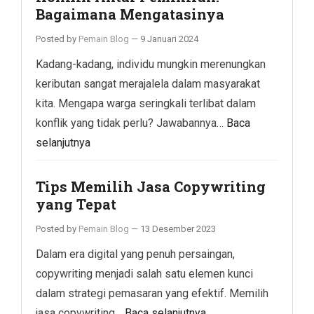
Bagaimana Mengatasinya
Posted by
Pemain Blog
—
9 Januari 2024
Kadang-kadang, individu mungkin merenungkan
keributan sangat merajalela dalam masyarakat
kita. Mengapa warga seringkali terlibat dalam
konflik yang tidak perlu? Jawabannya…
Baca
selanjutnya
Tips Memilih Jasa Copywriting
yang Tepat
Posted by
Pemain Blog
—
13 Desember 2023
Dalam era digital yang penuh persaingan,
copywriting menjadi salah satu elemen kunci
dalam strategi pemasaran yang efektif. Memilih
jasa copywriting…
Baca selanjutnya